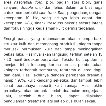
area 
nasolabial fold
, pipi, bagian atas bibir, garis 
senyum, 
double chin
 dan leher. Selain itu bisa juga 
untuk memperbaiki 
skin tone
. Saat pengerjaan, dengan 
kecepatan 10 Hz, yang artinya lebih cepat dari 
kecepatan 
HIFU
, sinar 
ultrasound
 bekerja secara intens 
dan fokus hingga kedalaman kulit dermis terdalam.
Energi panas yang dipancarkan akan memperbaiki 
struktur kulit dan merangsang produksi kolagen tanpa 
merusak permukaan kulit dan tanpa meninggalkan 
bekas luka. Hasilnya akan langsung terlihat setelah 15 
- 20 menit tindakan perawatan. Tekstur kulit epidermis 
menjadi lebih kencang karena proses pembentukan 
kolagen terbentuk sempurna, terutama di area dagu 
dan dahi. Hasil akhirnya dengan perubahan dramatis 
hampir 97%, kulit kencang seketika, dan tampak lebih 
sehat bercahaya seperti kulit remaja. Hasil akhir 
terbaiknya akan tampak setelah dua bulan pengerjaan. 
Lalu, setelah dua bulan, dapat dilakukan 
pengulangan 
treatment
 lagi setiap dua bulan sekali.