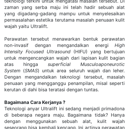
teknologi terkini untuk mengatasi masalah tersebut. Di 
zaman yang serba maju ini telah hadir sebuah alat 
yang digadang-gadang mampu untuk menyelesaikan 
permasalahan estetika terutama masalah penuaan kulit 
wajah yaitu Ultralift.
Perawatan tersebut menawarkan bentuk perawatan 
non-invasif dengan mengandalkan energi 
High 
Intensity Focused Ultrasound
 (HIFU) yang bertujuan 
untuk mengencangkan wajah dari lapisan kulit bagian 
atas hingga 
superficial Musculoaponeurotic 
System
 (
SMAS
) untuk area seluruh wajah dan leher. 
Dengan mengandalkan teknologi tersebut, masalah 
penuaan yang mengganggu penampilan, misal seperti 
kerutan di dahi bisa teratasi dengan tuntas.
Bagaimana Cara Kerjanya ?
Teknologi anyar Ultralift ini sedang menjadi primadona 
di beberapa negara maju. Bagaimana tidak? Hanya 
dengan menggunakan sebuah alat, kulit wajah 
seseorang bisa kembali kencang. Ini artinya perawatan 