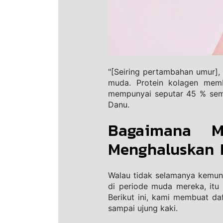
"[Seiring pertambahan umur],
muda. Protein kolagen memb
mempunyai seputar 45 % semak
Danu.
Bagaimana Me
Menghaluskan 
Walau tidak selamanya kemung
di periode muda mereka, itu
Berikut ini, kami membuat daf
sampai ujung kaki.