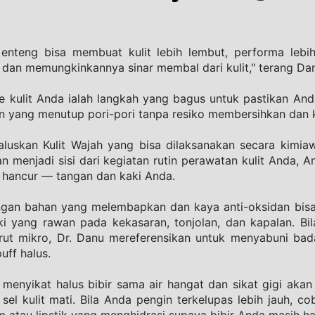
enteng bisa membuat kulit lebih lembut, performa lebi
as dan memungkinkannya sinar membal dari kulit," terang Da
e kulit Anda ialah langkah yang bagus untuk pastikan Anda
 yang menutup pori-pori tanpa resiko membersihkan dan ker
aluskan Kulit Wajah yang bisa dilaksanakan secara kimiawi
n menjadi sisi dari kegiatan rutin perawatan kulit Anda,
 hancur — tangan dan kaki Anda. 
ngan bahan yang melembapkan dan kaya anti-oksidan bis
i yang rawan pada kekasaran, tonjolan, dan kapalan. Bil
rut mikro, Dr. Danu mereferensikan untuk menyabuni ba
uff halus.
menyikat halus bibir sama air hangat dan sikat gigi akan
 kulit mati. Bila Anda pengin terkelupas lebih jauh, cob
atau lipstik yang menghidrasi supaya bibir Anda masih ha