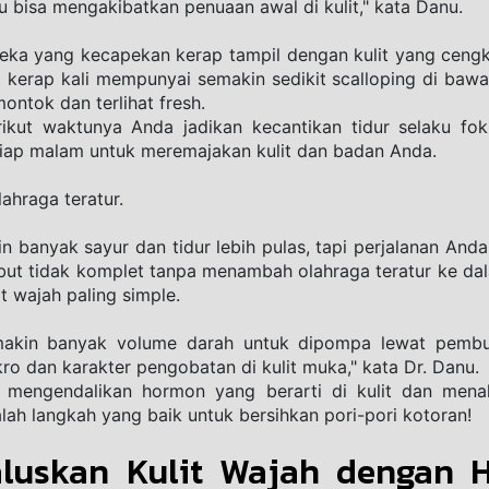
 bisa mengakibatkan penuaan awal di kulit," kata Danu.
a yang kecapekan kerap tampil dengan kulit yang cengkung
hat kerap kali mempunyai semakin sedikit scalloping di baw
ntok dan terlihat fresh. 
rikut waktunya Anda jadikan kecantikan tidur selaku fok
tiap malam untuk meremajakan kulit dan badan Anda.
ahraga teratur.
 banyak sayur dan tidur lebih pulas, tapi perjalanan Anda 
mbut tidak komplet tanpa menambah olahraga teratur ke dala
t wajah paling simple. 
akin banyak volume darah untuk dipompa lewat pembulu
ro dan karakter pengobatan di kulit muka," kata Dr. Danu. 
i, mengendalikan hormon yang berarti di kulit dan menah
alah langkah yang baik untuk bersihkan pori-pori kotoran!
luskan Kulit Wajah dengan Ha