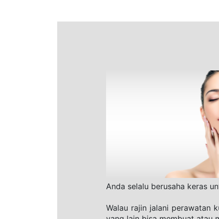
Anda selalu berusaha keras u
Walau rajin jalani perawatan 
yang lain bisa membuat atau m