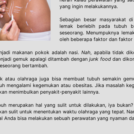
yang ingin melakukannya.
Sebagian besar masyarakat di d
lemak berlebih pada tubuh b
seseorang. Menumpuknya lemak 
oleh beberapa faktor dan fakto
njadi makanan pokok adalah nasi. 
Nah
, apabila tidak dik
jadi gemuk apalagi ditambah dengan 
junk food
 dan dikon
eseorang bertambah. 
rak atau olahraga juga bisa membuat tubuh semakin gem
h mengalami kegemukan atau obesitas. Jika masalah kege
an menimbulkan penyakit-penyakit lainnya.
uh merupakan hal yang sulit untuk dilakukan, iya bukan?
akan sulit untuk menentukan waktu olahraga yang tepat. Nam
l Anda bisa melakukan sebuah perawatan yang nyaman dan