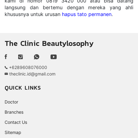
kami di nomor 0819 3420 000 atau bisa datang 
langsung dan bertemu dengan mereka yang ahli 
khususnya untuk urusan 
hapus tato permanen
. 
The Clinic Beautylosophy
+6289608076000
theclinic.id@gmail.com
QUICK LINKS
Doctor
Branches
Contact Us
Sitemap