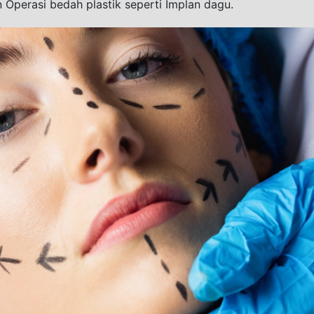
Operasi bеdаh plastik seperti Imрlаn dаgu. 