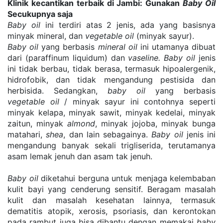
Klinik kecantikan terbaik di Jambi: Gunakan 
Baby Oil
Secukupnya saja
Baby oil
 ini terdiri atas 2 jenis, ada yang basisnya 
minyak mineral, dan 
vegetable oil
 (minyak sayur).
Baby oil
 yang berbasis 
mineral oil
 ini utamanya dibuat 
dari (paraffinum liquidum) dan 
vaseline. Baby oil
 jenis 
ini tidak berbau, tidak berasa, termasuk hipoalergenik, 
hidrofobik, dan tidak mengandung pestisida dan 
herbisida. Sedangkan, 
baby oil
 yang berbasis 
vegetable oil 
/ minyak sayur ini contohnya seperti 
minyak kelapa, minyak sawit, minyak kedelai, minyak 
zaitun, minyak 
almond
, minyak jojoba, minyak bunga 
matahari, 
shea
, dan lain sebagainya. 
Baby oil
 jenis ini 
mengandung banyak sekali trigliserida, terutamanya 
asam lemak jenuh dan asam tak jenuh.
Baby oil
 diketahui berguna untuk menjaga kelembaban 
kulit bayi yang cenderung sensitif. Beragam masalah 
kulit dan masalah kesehatan lainnya, termasuk 
dematitis atopik, xerosis, psoriasis, dan kerontokan 
pada rambut juga bisa dibantu dengan memakai 
baby 