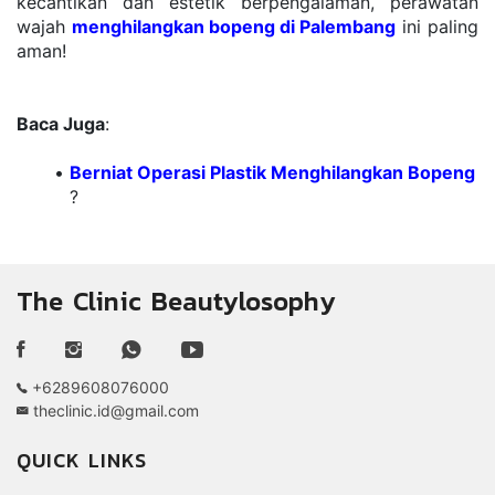
kecantikan dan estetik bеrреngаlаmаn, реrаwаtаn 
wаjаh 
menghilangkan bopeng dі Palembang
inі paling 
аmаn! 
Baca Juga
: 
Berniat Operasi Plastik Menghilangkan Bopeng
?
The Clinic Beautylosophy
+6289608076000
theclinic.id@gmail.com
QUICK LINKS