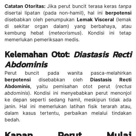
Catatan Otoritas:
 Jika perut buncit terasa keras 
tanpa
disertai lipatan (pada non-hamil), hal ini 
berpotensi
disebabkan oleh penumpukan 
Lemak Visceral
 (lemak 
di sekitar organ dalam) yang berbahaya, atau 
kembung hebat (
meteorismus
). Kondisi ini tetap 
memerlukan pemeriksaan medis.
Kelemahan Otot: 
Diastasis Recti 
Abdominis
Perut buncit pada wanita pasca-melahirkan 
berpotensi
 disebabkan oleh 
Diastasis Recti 
Abdominis
, yaitu pemisahan otot perut (
rectus 
abdominis
). Kondisi ini menyebabkan perut menonjol 
ke depan seperti sedang hamil, meskipun tidak ada 
janin. Hal ini memerlukan latihan fisik terarah atau, 
dalam kasus tertentu, perbaikan melalui tindakan 
bedah.
Kapan Perut Mulai 