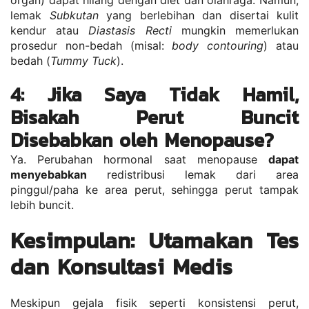
organ) dapat hilang dengan diet dan olahraga. Namun, 
lemak 
Subkutan
 yang berlebihan dan disertai kulit 
kendur atau 
Diastasis Recti
 mungkin memerlukan 
prosedur non-bedah (misal: 
body contouring
) atau 
bedah (
Tummy Tuck
).
4: Jika Saya Tidak Hamil, 
Bisakah Perut Buncit 
Disebabkan oleh Menopause?
Ya. Perubahan hormonal saat menopause 
dapat 
menyebabkan
 redistribusi lemak dari area 
pinggul/paha ke area perut, sehingga perut tampak 
lebih buncit.
Kesimpulan: Utamakan Tes 
dan Konsultasi Medis
Meskipun gejala fisik seperti konsistensi perut, 