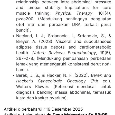
relationship between intra-abdominal pressure 
and lumbar stability: Implications for core 
muscle training. 
Physical Therapy
, 101(4), 
pzaa200. (Mendukung pentingnya penguatan 
otot inti dan perbaikan DRA terkait perut 
buncit).
Neeland, I. J., Srdanovic, I., Srdanovic, S., & 
Breyer, A. (2023). Visceral and subcutaneous 
adipose tissue depots and cardiometabolic 
health. 
Nature Reviews Endocrinology
, 19(5), 
267–278. (Mendukung pembahasan perbedaan 
lemak yang memengaruhi konsistensi perut non-
hamil).
Berek, J. S., & Hacker, N. F. (2022). 
Berek and 
Hacker's Gynecologic Oncology
 (7th ed.). 
Wolters Kluwer. (Referensi mendasar untuk 
diagnosis banding massa abdominal, termasuk 
kista dan kanker ovarium).
Artikel diperbaharui : 16 Desember 2025
Artikel di tinjau oleh : 
dr. Danu Mahandaru,Sp.BP-RE