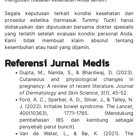
Segala keputusan terkait kondisi kesehatan dan 
prosedur estetika (termasuk 
Tummy Tuck
) harus 
didiskusikan dan diputuskan bersama dokter spesialis 
yang terlatih setelah evaluasi kondisi personal Anda. 
Kami tidak membuat klaim absolut tentang 
kesembuhan atau hasil yang dijamin.
Referensi Jurnal Medis 
Gupta, M., Nanda, S., & Bhardwaj, D. (2023). 
Cutaneous and physiological changes in 
pregnancy: A review of recent literature. 
Journal 
of Dermatology and Skin Science
, 3(1), 45-52.
Ford, A. C., Sperber, A. D., Silver, J., & Talley, N. 
J. (2022). Irritable bowel syndrome. 
The Lancet
, 
400(10363), 1771–1785. (Mendukung 
pembahasan IBS dan kembung sebagai 
penyebab perut buncit).
Van de Water, L., & Bø, K. (2021). The 