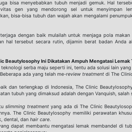
 juga bisa menyebabkan tubuh menjadi gemuk. Hal tersebu
ivitas gen yang mendorong sel untuk menyimpan le
ibiarkan, bisa-bisa tubuh dan wajah akan mengalami penump
 terjaga dengan baik mulailah untuk menjaga pola makan 
n hal tersebut secara rutin, dijamin berat badan Anda ak
inic Beautylosophy Ini Dikatakan Ampuh Mengatasi Lemak
eknologi serba maju seperti ini, tentu ada solusi lain yang 
 Beberapa ada yang telah me
-review treatment
 di The Clin
baik dan terlengkap di Indonesia, The Clinic Beautylosophy
watan tubuh yang dimaksud adalah dengan Vanquish, salah 
tu 
slimming treatment
 yang ada di The Clinic Beautylosop
nnya. The Clinic Beautylosophy memiliki perawatan khus
, dental, dan 
hair care
.
 yang dapat membantu mengatasi lemak membandel di tubuh