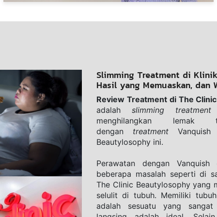
Slimming Treatment di Klini
Hasil yang Memuaskan, dan 
Review Treatment di The Clini
adalah 
slimming treatment
 
menghilangkan lemak t
dengan 
treatment 
Vanquish
Beautylosophy ini.
Perawatan dengan Vanquish 
beberapa masalah seperti di sa
The Clinic Beautylosophy yang 
selulit di tubuh. Memiliki tubuh
adalah sesuatu yang sangat
langsing adalah ideal. Selain