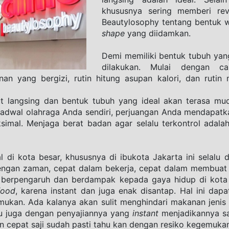
khususnya sering memberi revi
Beautylosophy tentang bentuk w
shape
 yang diidamkan.
Demi memiliki bentuk tubuh yang
dilakukan. Mulai dengan c
 yang bergizi, rutin hitung asupan kalori, dan rutin me
rut langsing dan bentuk tubuh yang ideal akan terasa muda
jadwal olahraga Anda sendiri, perjuangan Anda mendapatka
ksimal. Menjaga berat badan agar selalu terkontrol adalah
al di kota besar, khususnya di ibukota Jakarta ini selalu d
engan zaman, cepat dalam bekerja, cepat dalam membuat 
ga berpengaruh dan berdampak kepada gaya hidup di kota b
food
, karena instant dan juga enak disantap. Hal ini dap
ukan. Ada kalanya akan sulit menghindari makanan jenis 
tu juga dengan penyajiannya yang 
instant
 menjadikannya sa
cepat saji sudah pasti tahu kan dengan resiko kegemuka