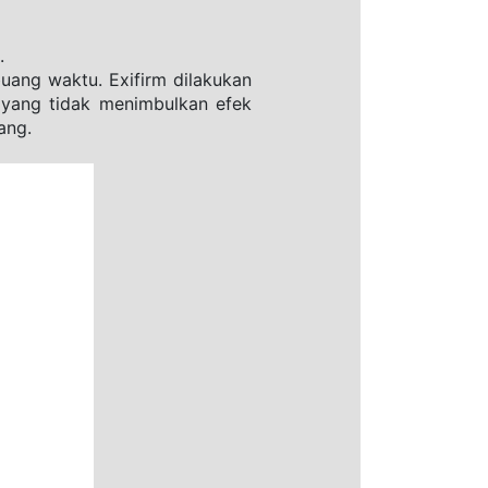
.
ang waktu. Exifirm dilakukan 
yang tidak menimbulkan efek 
ang.