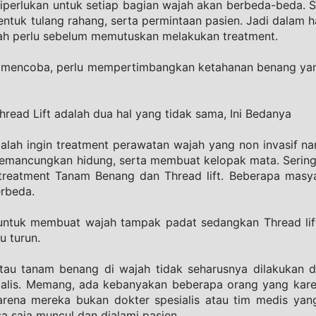
perlukan untuk setiap bagian wajah akan berbeda-beda. S
ntuk tulang rahang, serta permintaan pasien. Jadi dalam ha
tlah perlu sebelum memutuskan melakukan treatment.
uk mencoba, perlu mempertimbangkan ketahanan benang yan
ead Lift adalah dua hal yang tidak sama, Ini Bedanya
adalah ingin treatment perawatan wajah yang non invasif 
mancungkan hidung, serta membuat kelopak mata. Sering 
 treatment Tanam Benang dan Thread lift. Beberapa mas
rbeda.
tuk membuat wajah tampak padat sedangkan Thread lift
u turun.
 atau tanam benang di wajah tidak seharusnya dilakukan di
ialis. Memang, ada kebanyakan beberapa orang yang karena
arena mereka bukan dokter spesialis atau tim medis yang
a saja muncul dan dialami pasien.