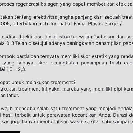
proses regenerasi kolagen yang dapat memberikan efek s
akan tentang efektivitas jangka panjang dari sebuah trea
09, diterbitkan oleh Journal of Facial Plastic Surgery. 
emudian diteliti dan dinilai struktur wajah “sebelum dan se
a 0-3.Telah disetujui adanya peningkatan penampilan pada
mpok partisipan ternyata memiliki skor estetik yang rendah
yang lainnya, skor peningkatan penampilan telah capa
ai 1,5 – 2,3.
tepat untuk melakukan treatment?
kukan treatment ini yakni mereka yang memiliki pipi kendu
an leher.
wajib mencoba salah satu treatment yang menjadi andalan 
hasil terbaik untuk perawatan kecantikan Anda. Durasi da
ukan juga hanya membutuhkan waktu sekitar satu sampai e