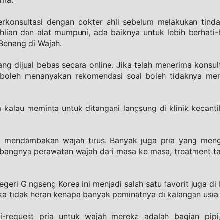
erkonsultasi dengan dokter ahli sebelum melakukan tinda
hlian dan alat mumpuni, ada baiknya untuk lebih berhati-h
Benang di Wajah.
g dijual bebas secara online. Jika telah menerima konsul
ru boleh menanyakan rekomendasi soal boleh tidaknya me
kalau meminta untuk ditangani langsung di klinik kecanti
 mendambakan wajah tirus. Banyak juga pria yang mengi
embangnya perawatan wajah dari masa ke masa, treatment tan
geri Gingseng Korea ini menjadi salah satu favorit juga di 
ka tidak heran kenapa banyak peminatnya di kalangan usia 
i-request pria untuk wajah mereka adalah bagian pipi,