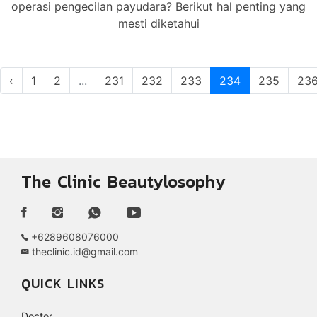
operasi pengecilan payudara? Berikut hal penting yang
mesti diketahui
‹
1
2
...
231
232
233
234
235
23
The Clinic Beautylosophy
+6289608076000
theclinic.id@gmail.com
QUICK LINKS
Doctor