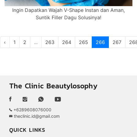
Ingin Dapatkan Wajah V-Shape Instan dan Aman,
Suntik Filler Dagu Solusinya!
‹
1
2
...
263
264
265
266
267
26
The Clinic Beautylosophy
+6289608076000
theclinic.id@gmail.com
QUICK LINKS