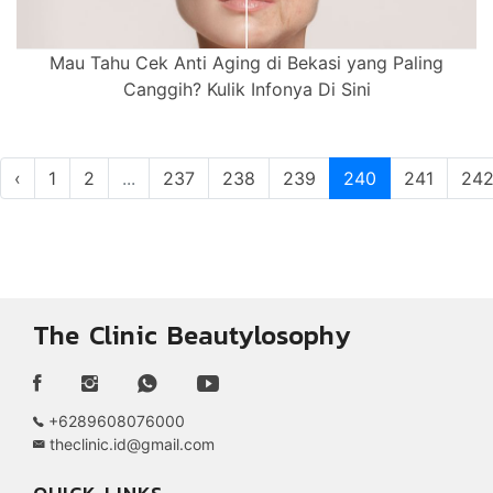
Mau Tahu Cek Anti Aging di Bekasi yang Paling
Canggih? Kulik Infonya Di Sini
‹
1
2
...
237
238
239
240
241
24
The Clinic Beautylosophy
+6289608076000
theclinic.id@gmail.com