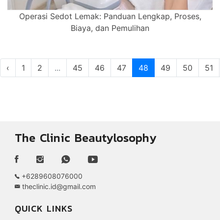
Operasi Sedot Lemak: Panduan Lengkap, Proses,
Biaya, dan Pemulihan
‹
1
2
...
45
46
47
48
49
50
51
The Clinic Beautylosophy
+6289608076000
theclinic.id@gmail.com
QUICK LINKS